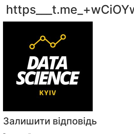
https___t.me_+wCiO
Залишити відповідь