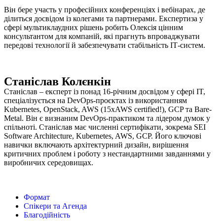
Він бере участь у професійних конференціях і вебінарах, де
ділиться досвідом із колегами та партнерами. Експертиза у
сфері мультиклаудних рішень робить Олексія цінним
консультантом для компаній, які прагнуть впроваджувати
передові технології й забезпечувати стабільність ІТ-систем.
Станіслав Колєнкін
Станіслав – експерт із понад 16-річним досвідом у сфері IT,
спеціалізується на DevOps-проєктах із використанням
Kubernetes, OpenStack, AWS (15xAWS certified!), GCP та Bare-
Metal. Він є визнаним DevOps-практиком та лідером думок у
спільноті. Станіслав має численні сертифікати, зокрема SEI
Software Architecture, Kubernetes, AWS, GCP. Його ключові
навички включають архітектурний дизайн, вирішення
критичних проблем і роботу з нестандартними завданнями у
виробничих середовищах.
Формат
Спікери та Агенда
Благодійність