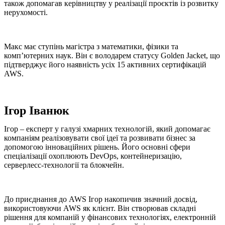
також допомагав керівництву у реалізації проєктів із розвитку
нерухомості.
Макс має ступінь магістра з математики, фізики та
комп’ютерних наук. Він є володарем статусу Golden Jacket, що
підтверджує його наявність усіх 15 активних сертифікацій
AWS.
Ігор Іванюк
Ігор – експерт у галузі хмарних технологій, який допомагає
компаніям реалізовувати свої ідеї та розвивати бізнес за
допомогою інноваційних рішень. Його основні сфери
спеціалізації охоплюють DevOps, контейнеризацію,
серверлесс-технології та блокчейн.
До приєднання до AWS Ігор накопичив значний досвід,
використовуючи AWS як клієнт. Він створював складні
рішення для компаній у фінансових технологіях, електронній