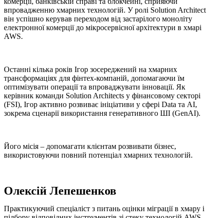
комерції, банківській справі та блокчейні, сприяючи
впровадженню хмарних технологій. У ролі Solution Architect
він успішно керував переходом від застарілого моноліту
електронної комерції до мікросервісної архітектури в хмарі
AWS.
Останні кілька років Ігор зосереджений на хмарних
трансформаціях для фінтех-компаній, допомагаючи їм
оптимізувати операції та впроваджувати інновації. Як
керівник команди Solution Architects у фінансовому секторі
(FSI), Ігор активно розвиває ініціативи у сфері Data та AI,
зокрема сценарії використання генеративного ШІ (GenAI).
Його місія – допомагати клієнтам розвивати бізнес,
використовуючи повний потенціал хмарних технологій.
Олексій Лепешенков
Практикуючий спеціаліст з питань оцінки міграції в хмару і
підбору відповідних інструментів зі стеку технологій AWS.