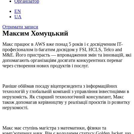
Організатор
EN
UA
Отримати записи
Максим Хомуцький
Макс працює в AWS вже понад 5 років і є досвідченим IT-
професіоналом із багатим досвідом у FSI, HCLS, Telco and
M&E. Його пристрасть — впровадження змін та інновацій, які
допомагають організаціям досягати конкурентних переваг
через створення нових продуктів і послуг.
Раніше обіймав посаду віцепрезидента з інформаційних
технологій у глобальній компанії з управління інвестиціями в
нерухомість. Як старший технологічний консультант, Макс
також допомагав керівництву у реалізації проєктів із розвитку
нерухомості.
Макс має ступінь магістра з математики, фізики та
комп’ютерних наук. Він є володарем статусу Golden Jacket, що