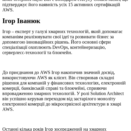
підтверджує його наявність усіх 15 активних сертифікацій
AWS.
Ігор Іванюк
Ігор – експерт у галузі хмарних технологій, який допомагає
компаніям реалізовувати свої ідеї та розвивати бізнес за
допомогою інноваційних рішень. Його основні сфери
спеціалізації охоплюють DevOps, контейнеризацію,
серверлесс-технології та блокчейн.
До приєднання до AWS Ігор накопичив значний досвід,
використовуючи AWS як клієнт. Він створював складні
рішення для компаній у фінансових технологіях, електронній
комерції, банківській справі та блокчейні, сприяючи
впровадженню хмарних технологій. У ролі Solution Architect
він успішно керував переходом від застарілого моноліту
електронної комерції до мікросервісної архітектури в хмарі
AWS.
Останні кілька років Ігор зосереджений на хмарних