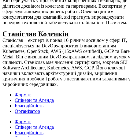
Він бере участь у професійних конференціях і вебінарах, де
ділиться досвідом із колегами та партнерами. Експертиза у
сфері мультиклаудних рішень робить Олексія цінним
консультантом для компаній, які прагнуть впроваджувати
передові технології й забезпечувати стабільність ІТ-систем.
Станіслав Колєнкін
Станіслав – експерт із понад 16-річним досвідом у сфері IT,
спеціалізується на DevOps-проєктах із використанням
Kubernetes, OpenStack, AWS (15xAWS certified!), GCP та Bare-
Metal. Він є визнаним DevOps-практиком та лідером думок у
спільноті. Станіслав має численні сертифікати, зокрема SEI
Software Architecture, Kubernetes, AWS, GCP. Його ключові
навички включають архітектурний дизайн, вирішення
критичних проблем і роботу з нестандартними завданнями у
виробничих середовищах.
Формат
Спікери та Агенда
Благодійність
Організатор
Формат
Спікери та Агенда
Благодійність