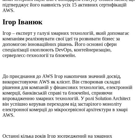
підтверджує його наявність усіх 15 активних сертифікацій
AWS.
Ігор Іванюк
Ігор – експерт у галузі хмарних технологій, який допомагає
компаніям реалізовувати свої ідеї та розвивати бізнес за
допомогою інноваційних рішень. Його основні сфери
спеціалізації охоплюють DevOps, контейнеризацію,
серверлесс-технології та блокчейн.
До приєднання до AWS Ігор накопичив значний досвід,
використовуючи AWS як клієнт. Він створював складні
рішення для компаній у фінансових технологіях, електронній
комерції, банківській справі та блокчейні, сприяючи
впровадженню хмарних технологій. У ролі Solution Architect
він успішно керував переходом від застарілого моноліту
електронної комерції до мікросервісної архітектури в хмарі
AWS.
Останні кілька років Ігор зосереджений на хмарних