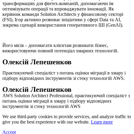
трансформаціях для фінтех-компаній, допомагаючи їм
оптимізувати операції та впроваджувати інновації. Як
керівник команди Solution Architects у фінансовому секторі
(FSI), Ігор активно розвиває ініціативи у сфері Data та AI,
зокрема сценарії використання генеративного ШІ (GenAI).
Його місія – допомагати клієнтам розвивати бізнес,
використовуючи повний потенціал хмарних технологій.
Олексій Лепешенков
Практикуючий спеціаліст з питань оцінки міграції в хмару і
підбору відповідних інструментів зі стеку технологій AWS.
Олексій Лепешенков
AWS Solution Architect Professional, практикуючий спеціаліст з
питань оцінки міграції в хмару і підбору відповідних
інструментів зі стеку технологій AWS
We use third-party cookies to provide services, and analyze traffic to
give you the best experience with our website.
Learn more
Accept