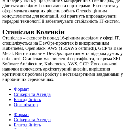
Він бере участь у професійних конференціях і вебінарах, де
ділиться досвідом із колегами та партнерами. Експертиза у
сфері мультиклаудних рішень робить Олексія цінним
консультантом для компаній, які прагнуть впроваджувати
передові технології й забезпечувати стабільність ІТ-систем.
Станіслав Колєнкін
Станіслав – експерт із понад 16-річним досвідом у сфері IT,
спеціалізується на DevOps-проєктах із використанням
Kubernetes, OpenStack, AWS (15xAWS certified!), GCP та Bare-
Metal. Він є визнаним DevOps-практиком та лідером думок у
спільноті. Станіслав має численні сертифікати, зокрема SEI
Software Architecture, Kubernetes, AWS, GCP. Його ключові
навички включають архітектурний дизайн, вирішення
критичних проблем і роботу з нестандартними завданнями у
виробничих середовищах.
Формат
Спікери та Агенда
Благодійність
Організатор
Формат
Спікери та Агенда
Благодійність