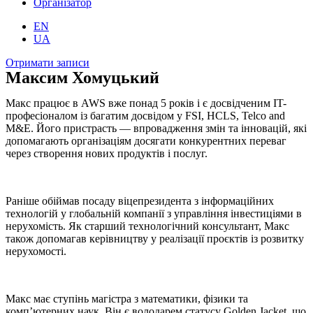
Організатор
EN
UA
Отримати записи
Максим Хомуцький
Макс працює в AWS вже понад 5 років і є досвідченим IT-
професіоналом із багатим досвідом у FSI, HCLS, Telco and
M&E. Його пристрасть — впровадження змін та інновацій, які
допомагають організаціям досягати конкурентних переваг
через створення нових продуктів і послуг.
Раніше обіймав посаду віцепрезидента з інформаційних
технологій у глобальній компанії з управління інвестиціями в
нерухомість. Як старший технологічний консультант, Макс
також допомагав керівництву у реалізації проєктів із розвитку
нерухомості.
Макс має ступінь магістра з математики, фізики та
комп’ютерних наук. Він є володарем статусу Golden Jacket, що