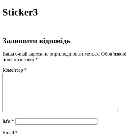
Перейти
Sticker3
до
вмісту
Залишити відповідь
Ваша e-mail адреса не оприлюднюватиметься.
Обов’язкові
поля позначені
*
Коментар
*
Ім'я
*
Email
*