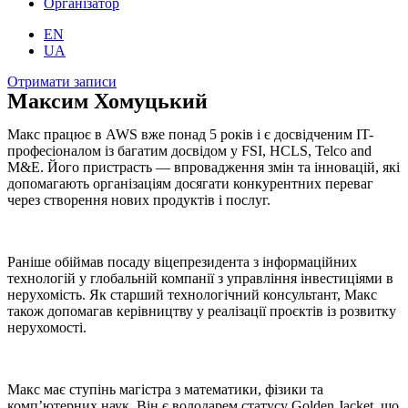
Організатор
EN
UA
Отримати записи
Максим Хомуцький
Макс працює в AWS вже понад 5 років і є досвідченим IT-
професіоналом із багатим досвідом у FSI, HCLS, Telco and
M&E. Його пристрасть — впровадження змін та інновацій, які
допомагають організаціям досягати конкурентних переваг
через створення нових продуктів і послуг.
Раніше обіймав посаду віцепрезидента з інформаційних
технологій у глобальній компанії з управління інвестиціями в
нерухомість. Як старший технологічний консультант, Макс
також допомагав керівництву у реалізації проєктів із розвитку
нерухомості.
Макс має ступінь магістра з математики, фізики та
комп’ютерних наук. Він є володарем статусу Golden Jacket, що