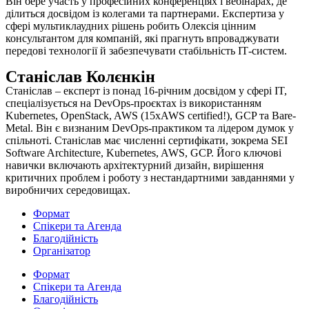
Він бере участь у професійних конференціях і вебінарах, де
ділиться досвідом із колегами та партнерами. Експертиза у
сфері мультиклаудних рішень робить Олексія цінним
консультантом для компаній, які прагнуть впроваджувати
передові технології й забезпечувати стабільність ІТ-систем.
Станіслав Колєнкін
Станіслав – експерт із понад 16-річним досвідом у сфері IT,
спеціалізується на DevOps-проєктах із використанням
Kubernetes, OpenStack, AWS (15xAWS certified!), GCP та Bare-
Metal. Він є визнаним DevOps-практиком та лідером думок у
спільноті. Станіслав має численні сертифікати, зокрема SEI
Software Architecture, Kubernetes, AWS, GCP. Його ключові
навички включають архітектурний дизайн, вирішення
критичних проблем і роботу з нестандартними завданнями у
виробничих середовищах.
Формат
Спікери та Агенда
Благодійність
Організатор
Формат
Спікери та Агенда
Благодійність