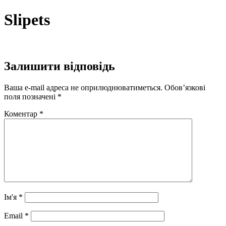
Перейти
Slipets
до
вмісту
Залишити відповідь
Ваша e-mail адреса не оприлюднюватиметься.
Обов’язкові
поля позначені
*
Коментар
*
Ім'я
*
Email
*