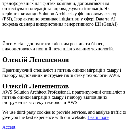
трансформаціях для фінтех-компаній, допомагаючи їм
оптимізувати операції та впроваджувати інновації. Як
керівник команди Solution Architects у фінансовому секторі
(FSI), Ігор активно розвиває ініціативи у сфері Data та AI,
зокрема сценарії використання генеративного ШІ (GenAI).
Його місія – допомагати клієнтам розвивати бізнес,
використовуючи повний потенціал хмарних технологій.
Олексій Лепешенков
Практикуючий спеціаліст з питань оцінки міграції в хмару і
підбору відповідних інструментів зі стеку технологій AWS.
Олексій Лепешенков
AWS Solution Architect Professional, практикуючий спеціаліст з
питань оцінки міграції в хмару і підбору відповідних
інструментів зі стеку технологій AWS
We use third-party cookies to provide services, and analyze traffic to
give you the best experience with our website.
Learn more
Accept