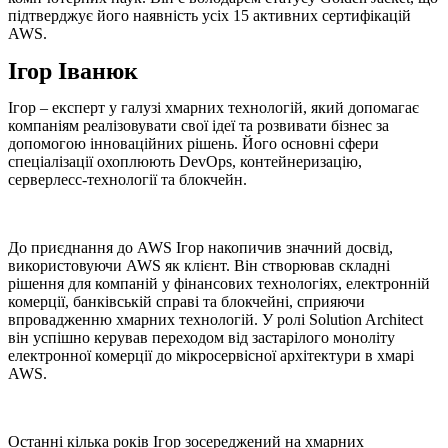
підтверджує його наявність усіх 15 активних сертифікацій
AWS.
Ігор Іванюк
Ігор – експерт у галузі хмарних технологій, який допомагає
компаніям реалізовувати свої ідеї та розвивати бізнес за
допомогою інноваційних рішень. Його основні сфери
спеціалізації охоплюють DevOps, контейнеризацію,
серверлесс-технології та блокчейн.
До приєднання до AWS Ігор накопичив значний досвід,
використовуючи AWS як клієнт. Він створював складні
рішення для компаній у фінансових технологіях, електронній
комерції, банківській справі та блокчейні, сприяючи
впровадженню хмарних технологій. У ролі Solution Architect
він успішно керував переходом від застарілого моноліту
електронної комерції до мікросервісної архітектури в хмарі
AWS.
Останні кілька років Ігор зосереджений на хмарних