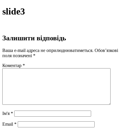
Перейти
slide3
до
вмісту
Залишити відповідь
Ваша e-mail адреса не оприлюднюватиметься.
Обов’язкові
поля позначені
*
Коментар
*
Ім'я
*
Email
*