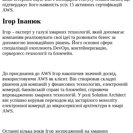
підтверджує його наявність усіх 15 активних сертифікацій
AWS.
Ігор Іванюк
Ігор – експерт у галузі хмарних технологій, який допомагає
компаніям реалізовувати свої ідеї та розвивати бізнес за
допомогою інноваційних рішень. Його основні сфери
спеціалізації охоплюють DevOps, контейнеризацію,
серверлесс-технології та блокчейн.
До приєднання до AWS Ігор накопичив значний досвід,
використовуючи AWS як клієнт. Він створював складні
рішення для компаній у фінансових технологіях, електронній
комерції, банківській справі та блокчейні, сприяючи
впровадженню хмарних технологій. У ролі Solution Architect
він успішно керував переходом від застарілого моноліту
електронної комерції до мікросервісної архітектури в хмарі
AWS.
Останні кілька років Ігор зосереджений на хмарних