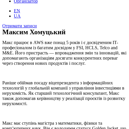
Організатор
EN
UA
Отримати записи
Максим Хомуцький
Макс працює в AWS вже понад 5 років і є досвідченим IT-
професіоналом із багатим досвідом у FSI, HCLS, Telco and
M&E. Його пристрасть — впровадження змін та інновацій, які
допомагають організаціям досягати конкурентних переваг
через створення нових продуктів і послуг.
Раніше обіймав посаду віцепрезидента з інформаційних
технологій у глобальній компанії з управління інвестиціями в
нерухомість. Як старший технологічний консультант, Макс
також допомагав керівництву у реалізації проєктів із розвитку
нерухомості.
Макс має ступінь магістра з математики, фізики та
комп’ютерних наук. Він є володарем статусу Golden Jacket, що