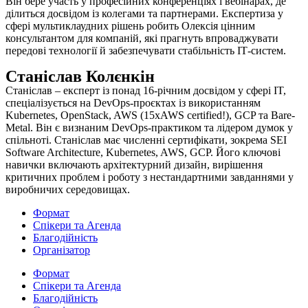
Він бере участь у професійних конференціях і вебінарах, де
ділиться досвідом із колегами та партнерами. Експертиза у
сфері мультиклаудних рішень робить Олексія цінним
консультантом для компаній, які прагнуть впроваджувати
передові технології й забезпечувати стабільність ІТ-систем.
Станіслав Колєнкін
Станіслав – експерт із понад 16-річним досвідом у сфері IT,
спеціалізується на DevOps-проєктах із використанням
Kubernetes, OpenStack, AWS (15xAWS certified!), GCP та Bare-
Metal. Він є визнаним DevOps-практиком та лідером думок у
спільноті. Станіслав має численні сертифікати, зокрема SEI
Software Architecture, Kubernetes, AWS, GCP. Його ключові
навички включають архітектурний дизайн, вирішення
критичних проблем і роботу з нестандартними завданнями у
виробничих середовищах.
Формат
Спікери та Агенда
Благодійність
Організатор
Формат
Спікери та Агенда
Благодійність