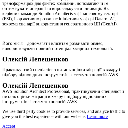
трансформаціях для фінтех-компаній, допомагаючи їм
оптимізувати операції та впроваджувати інновації. Як
керівник команди Solution Architects у фінансовому секторі
(FSI), Ігор активно розвиває ініціативи у сфері Data та AI,
зокрема сценарії використання генеративного ШІ (GenAI).
Його місія – допомагати клієнтам розвивати бізнес,
використовуючи повний потенціал хмарних технологій.
Олексій Лепешенков
Практикуючий спеціаліст з питань оцінки міграції в хмару і
підбору відповідних інструментів зі стеку технологій AWS.
Олексій Лепешенков
AWS Solution Architect Professional, практикуючий спеціаліст з
питань оцінки міграції в хмару і підбору відповідних
інструментів зі стеку технологій AWS
We use third-party cookies to provide services, and analyze traffic to
give you the best experience with our website.
Learn more
Accept