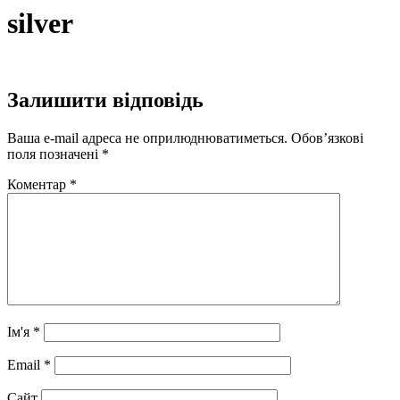
Перейти
silver
до
вмісту
Залишити відповідь
Ваша e-mail адреса не оприлюднюватиметься.
Обов’язкові
поля позначені
*
Коментар
*
Ім'я
*
Email
*
Сайт