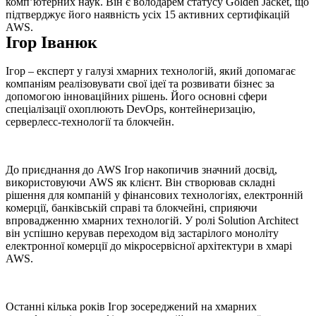
комп’ютерних наук. Він є володарем статусу Golden Jacket, що
підтверджує його наявність усіх 15 активних сертифікацій
AWS.
Ігор Іванюк
Ігор – експерт у галузі хмарних технологій, який допомагає
компаніям реалізовувати свої ідеї та розвивати бізнес за
допомогою інноваційних рішень. Його основні сфери
спеціалізації охоплюють DevOps, контейнеризацію,
серверлесс-технології та блокчейн.
До приєднання до AWS Ігор накопичив значний досвід,
використовуючи AWS як клієнт. Він створював складні
рішення для компаній у фінансових технологіях, електронній
комерції, банківській справі та блокчейні, сприяючи
впровадженню хмарних технологій. У ролі Solution Architect
він успішно керував переходом від застарілого моноліту
електронної комерції до мікросервісної архітектури в хмарі
AWS.
Останні кілька років Ігор зосереджений на хмарних