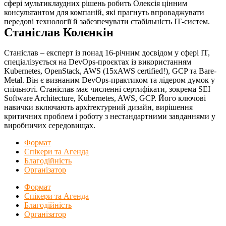
сфері мультиклаудних рішень робить Олексія цінним
консультантом для компаній, які прагнуть впроваджувати
передові технології й забезпечувати стабільність ІТ-систем.
Станіслав Колєнкін
Станіслав – експерт із понад 16-річним досвідом у сфері IT,
спеціалізується на DevOps-проєктах із використанням
Kubernetes, OpenStack, AWS (15xAWS certified!), GCP та Bare-
Metal. Він є визнаним DevOps-практиком та лідером думок у
спільноті. Станіслав має численні сертифікати, зокрема SEI
Software Architecture, Kubernetes, AWS, GCP. Його ключові
навички включають архітектурний дизайн, вирішення
критичних проблем і роботу з нестандартними завданнями у
виробничих середовищах.
Формат
Спікери та Агенда
Благодійність
Організатор
Формат
Спікери та Агенда
Благодійність
Організатор