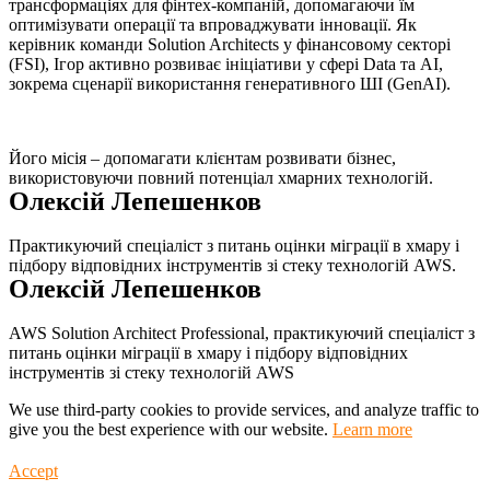
трансформаціях для фінтех-компаній, допомагаючи їм
оптимізувати операції та впроваджувати інновації. Як
керівник команди Solution Architects у фінансовому секторі
(FSI), Ігор активно розвиває ініціативи у сфері Data та AI,
зокрема сценарії використання генеративного ШІ (GenAI).
Його місія – допомагати клієнтам розвивати бізнес,
використовуючи повний потенціал хмарних технологій.
Олексій Лепешенков
Практикуючий спеціаліст з питань оцінки міграції в хмару і
підбору відповідних інструментів зі стеку технологій AWS.
Олексій Лепешенков
AWS Solution Architect Professional, практикуючий спеціаліст з
питань оцінки міграції в хмару і підбору відповідних
інструментів зі стеку технологій AWS
We use third-party cookies to provide services, and analyze traffic to
give you the best experience with our website.
Learn more
Accept