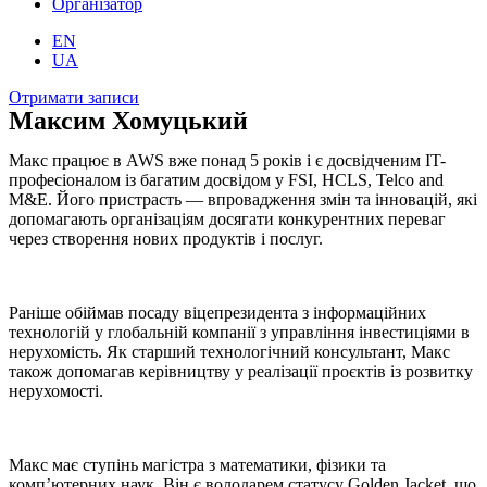
Організатор
EN
UA
Отримати записи
Максим Хомуцький
Макс працює в AWS вже понад 5 років і є досвідченим IT-
професіоналом із багатим досвідом у FSI, HCLS, Telco and
M&E. Його пристрасть — впровадження змін та інновацій, які
допомагають організаціям досягати конкурентних переваг
через створення нових продуктів і послуг.
Раніше обіймав посаду віцепрезидента з інформаційних
технологій у глобальній компанії з управління інвестиціями в
нерухомість. Як старший технологічний консультант, Макс
також допомагав керівництву у реалізації проєктів із розвитку
нерухомості.
Макс має ступінь магістра з математики, фізики та
комп’ютерних наук. Він є володарем статусу Golden Jacket, що