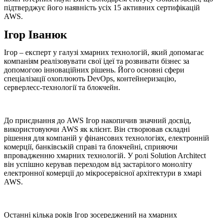
підтверджує його наявність усіх 15 активних сертифікацій
AWS.
Ігор Іванюк
Ігор – експерт у галузі хмарних технологій, який допомагає
компаніям реалізовувати свої ідеї та розвивати бізнес за
допомогою інноваційних рішень. Його основні сфери
спеціалізації охоплюють DevOps, контейнеризацію,
серверлесс-технології та блокчейн.
До приєднання до AWS Ігор накопичив значний досвід,
використовуючи AWS як клієнт. Він створював складні
рішення для компаній у фінансових технологіях, електронній
комерції, банківській справі та блокчейні, сприяючи
впровадженню хмарних технологій. У ролі Solution Architect
він успішно керував переходом від застарілого моноліту
електронної комерції до мікросервісної архітектури в хмарі
AWS.
Останні кілька років Ігор зосереджений на хмарних