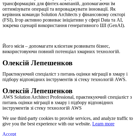
трансформаціях для фінтех-компаній, допомагаючи їм
оптимізувати операції та впроваджувати інновації. Як
керівник команди Solution Architects у фінансовому секторі
(FSI), Ігор активно розвиває ініціативи у сфері Data та AI,
зокрема сценарії використання генеративного ШІ (GenAI).
Його місія – допомагати клієнтам розвивати бізнес,
використовуючи повний потенціал хмарних технологій.
Олексій Лепешенков
Практикуючий спеціаліст з питань оцінки міграції в хмару і
підбору відповідних інструментів зі стеку технологій AWS.
Олексій Лепешенков
AWS Solution Architect Professional, практикуючий спеціаліст з
питань оцінки міграції в хмару і підбору відповідних
інструментів зі стеку технологій AWS
We use third-party cookies to provide services, and analyze traffic to
give you the best experience with our website.
Learn more
Accept