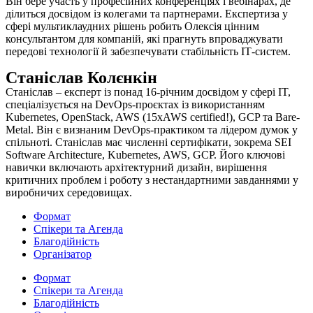
Він бере участь у професійних конференціях і вебінарах, де
ділиться досвідом із колегами та партнерами. Експертиза у
сфері мультиклаудних рішень робить Олексія цінним
консультантом для компаній, які прагнуть впроваджувати
передові технології й забезпечувати стабільність ІТ-систем.
Станіслав Колєнкін
Станіслав – експерт із понад 16-річним досвідом у сфері IT,
спеціалізується на DevOps-проєктах із використанням
Kubernetes, OpenStack, AWS (15xAWS certified!), GCP та Bare-
Metal. Він є визнаним DevOps-практиком та лідером думок у
спільноті. Станіслав має численні сертифікати, зокрема SEI
Software Architecture, Kubernetes, AWS, GCP. Його ключові
навички включають архітектурний дизайн, вирішення
критичних проблем і роботу з нестандартними завданнями у
виробничих середовищах.
Формат
Спікери та Агенда
Благодійність
Організатор
Формат
Спікери та Агенда
Благодійність